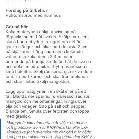
Förslag på tillbehör
Fullkornsbröd med hummus
Gör så här
Koka matgrynen enligt anvisning på 
förpackningen. Låt svalna. Skölj sparrisen, 
skala bort det yttersta lagret om det är 
tjocka stänger och skär bort de sista 2 cm 
på stjälkarna. Lägg sparrisen i kokande 
vatten och koka dem i 2-4 minuter 
beroende på hur tjocka de är. Låt de svalna 
och dela i mindre bitar. Bryt romanescon i 
små buketter. Skölj rädisorna och skiva dem 
tunt. Ta bort kärnor och skal från melonen 
och skär i bitar. Skölj mangolden. 
Lägg upp matgrynen i en skål eller på ett 
fat. Blanda ner sparris, romanesco, rädisor, 
mangold och melontärningar. Ringla över 
olja och vinäger. Strö på salt och peppar. 
Blanda om. Smula över fetosten och toppa 
med gräslök. 
Matgryn är klimatsmarta och väljer du melon 
och grönsaker som är KRAV-märkta eller EU-
ekologiska (och svenska när det går) mår både 
kroppen och planeten bra. Välj gärna den KRAV-