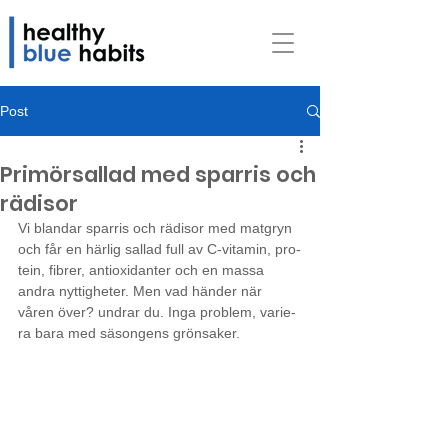
Post
Primörsallad med sparris och
rädisor
Vi blan­dar spar­ris och rädi­sor med matgryn 
och får en här­lig sal­lad full av C‑vitamin, pro­
te­in, fibrer, antioxidanter och en massa 
andra nyttigheter. Men vad hän­der när 
våren över? und­rar du. Inga pro­blem, vari­e­
ra bara med säsong­ens grönsaker.