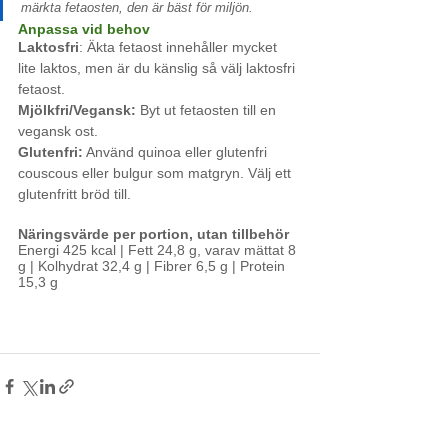
märkta fetaosten, den är bäst för miljön. 
Anpassa vid behov
Laktosfri
: Äkta fetaost innehåller mycket 
lite laktos, men är du känslig så välj laktosfri 
fetaost.
Mjölkfri/Vegansk:
 Byt ut fetaosten till en 
vegansk ost.
Glutenfri:
Använd quinoa eller glutenfri 
couscous eller bulgur som matgryn. Välj ett 
glutenfritt bröd till.
Näringsvärde per portion, utan tillbehör
Energi 425 kcal | Fett 24,8 g, varav mättat 8 
g | Kolhydrat 32,4 g | Fibrer 6,5 g | Protein 
15,3 g