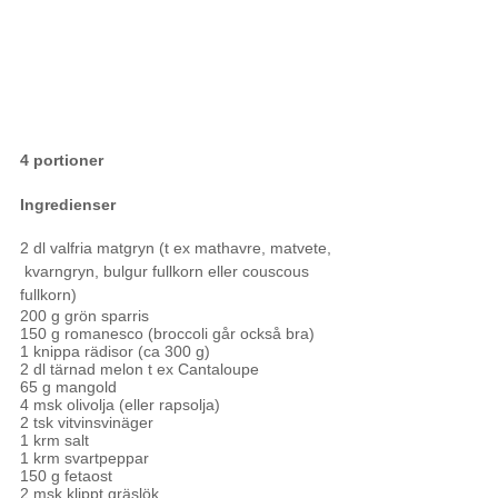
4 portioner
Ingredienser
2 dl valfria matgryn (t ex mathavre, matvete, 
 kvarngryn, bulgur fullkorn eller couscous 
fullkorn)
200 g grön sparris
150 g romanesco (broccoli går också bra)
1 knippa rädisor (ca 300 g)
2 dl tärnad melon t ex Cantaloupe 
65 g mangold
4 msk olivolja (eller rapsolja)
2 tsk vitvinsvinäger 
1 krm salt  
1 krm svartpeppar 
150 g fetaost
2 msk klippt gräslök 