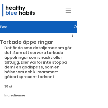
Post
Torkade äppelringar
Det är de små detaljerna som gör 
det. Som att servera torkade 
äppelringar som snacks eller 
tilltugg. Eller varför inte stoppa 
dem i en godispåse, som en 
hälsosam och klimatsmart  
gåbortspresent i advent.⠀
30 st
Ingredienser