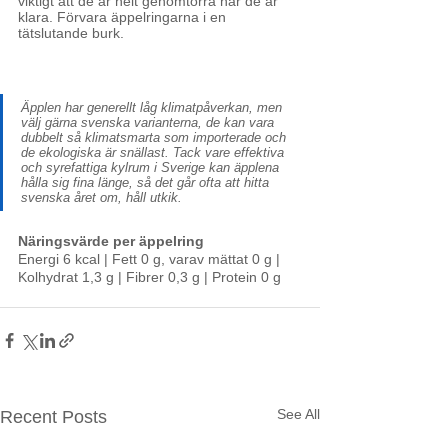
viktigt att de är helt genomtorra när de är 
klara. Förvara äppelringarna i en 
tätslutande burk.
Äpplen har generellt låg klimatpåverkan, men 
välj gärna svenska varianterna, de kan vara 
dubbelt så klimatsmarta som importerade och 
de ekologiska är snällast. Tack vare effektiva 
och syrefattiga kylrum i Sverige kan äpplena 
hålla sig fina länge, så det går ofta att hitta 
svenska året om, håll utkik. 
Näringsvärde per äppelring
Energi 6 kcal | Fett 0 g, varav mättat 0 g | 
Kolhydrat 1,3 g | Fibrer 0,3 g | Protein 0 g
See All
Recent Posts