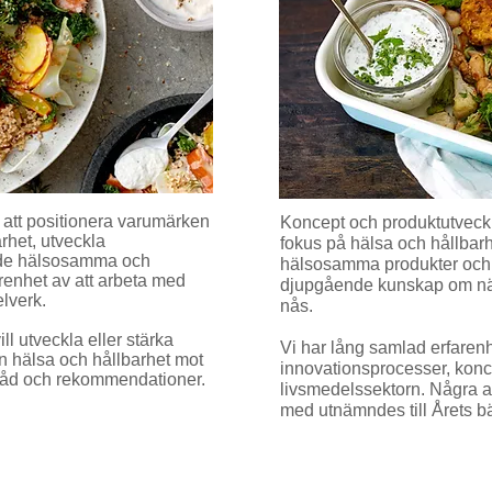
r att positionera varumärken
Koncept och produktutveckl
rhet, utveckla
fokus på hälsa och hållbarh
nde hälsosamma och
hälsosamma produkter och p
arenhet av att arbeta med
djupgående kunskap om när
lverk.
nås.
ll utveckla eller stärka
Vi har lång samlad erfare
n hälsa och hållbarhet mot
innovationsprocesser, konc
råd och rekommendationer.
livsmedelssektorn. Några av
med utnämndes till Årets 