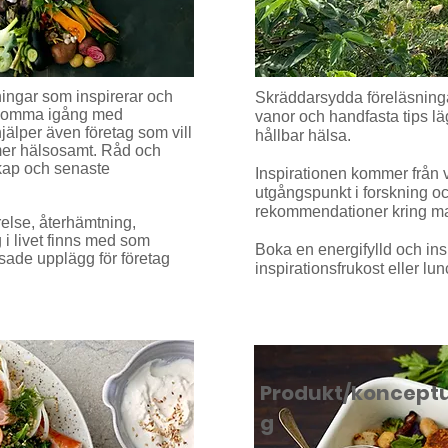
ingar som inspirerar och
Skräddarsydda föreläsning
tt komma igång med
vanor och handfasta tips lä
älper även företag som vill
hållbar hälsa.
 mer hälsosamt. Råd och
kap och senaste
Inspirationen kommer från v
utgångspunkt i forskning o
rekommendationer kring ma
else, återhämtning,
 i livet finns med som
Boka en energifylld och insp
ssade upplägg för företag
inspirationsfrukost eller lu
Produkt/konceptu
g