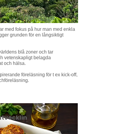
ar med fokus på hur man med enkla
gger grunden för en långsiktigt
ärldens blå zoner och tar
ch vetenskapligt belagda
t och hälsa.
irerande föreläsning för t ex kick-off,
nchföreläsning.
tvecklin