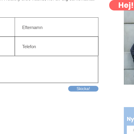
Hej!
Skicka!
Ny
Kontakt
info@bluehabits.se