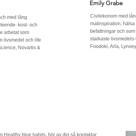
Emily Grabe
Civilekonom med lång
oach med lång
matinspiration, hälsa
eteende- kost- och
befattningar och som
are arbetat som
starkaste livsmedels
 livsmedel och life
Foodoki, Arla, Lynx
Science, Novartis &
m Healthy blue habits, hör av dig så kontaktar