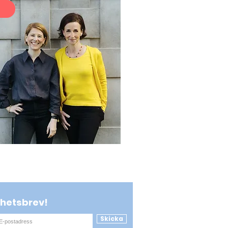
hetsbrev!
Skicka