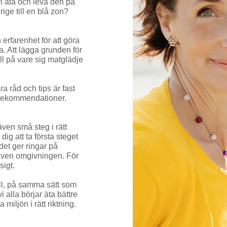
kan äta och leva den på
ige till en blå zon?
 erfarenhet för att göra
ra.
Att lägga grunden för
ll på vare sig matglädje
a råd och tips är fast
 rekommendationer.
även små steg i rätt
dig att ta första steget
 det ger ringar på
 även omgivningen. För
sigt.
åll, på samma sätt som
 alla börjar äta bättre
iljön i rätt riktning.