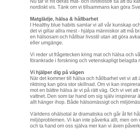
Nu tar vi hit deras mat- och livsfilosofi så att du 
nordiskt vis. Tänk om vi tillsammans kan göra Sver
Matglädje, hälsa & hållbarhet
I Healthy blue habits samlar vi all vår kunskap och
det vi gillar allra mest - hjälpa människor att må b
en hälsosam och hållbar livsstil utan att göra avka
eller umgänge.
Vi reder ut frågetecken kring mat och hälsa och vår
förankrade i forskning och vetenskapligt belagda
Vi hjälper dig på vägen
När det kommer till hälsa och hållbarhet vet vi att 
riktning kan göra stor skillnad. Om vi kan inspirera 
mot en bättre hälsa är vi på rätt väg. Och vi vet att
vattnet. Den som tar hand om sig själv inspirerar
allt hänger ihop. Både hälsomässigt och miljömäs
Världens ohälsotal är dramatiska och går åt fel h
miljöproblemen. Vi kan inte påverka allt, men om vi
och ta hand om oss själva mer kan vi även påverka m