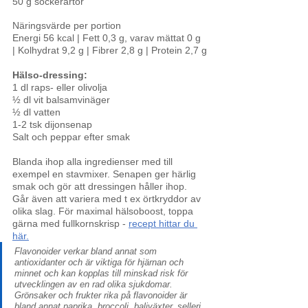
50 g sockerärtor
Näringsvärde per portion
Energi 56 kcal | Fett 0,3 g, varav mättat 0 g 
| Kolhydrat 9,2 g | Fibrer 2,8 g | Protein 2,7 g
Hälso-dressing:
1 dl raps- eller olivolja
½ dl vit balsamvinäger
½ dl vatten
1-2 tsk dijonsenap
Salt och peppar efter smak
Blanda ihop alla ingredienser med till 
exempel en stavmixer. Senapen ger härlig 
smak och gör att dressingen håller ihop. 
Går även att variera med t ex örtkryddor av 
olika slag. För maximal hälsoboost, toppa 
gärna med fullkornskrisp -
recept hittar du 
här
.
Flavonoider verkar bland annat som 
antioxidanter och är viktiga för hjärnan och 
minnet och kan kopplas till minskad risk för 
utvecklingen av en rad olika sjukdomar. 
Grönsaker och frukter rika på flavonoider är 
bland annat paprika, broccoli, baljväxter, selleri, 