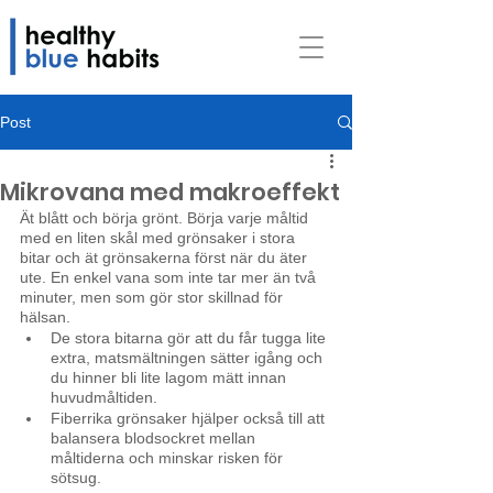
Post
Mikrovana med makroeffekt
Ät blått och börja grönt. Börja varje måltid 
med en liten skål med grönsaker i stora 
bitar och ät grönsakerna först när du äter 
ute. En enkel vana som inte tar mer än två 
minuter, men som gör stor skillnad för 
hälsan. 
De stora bitarna gör att du får tugga lite 
extra, matsmältningen sätter igång och 
du hinner bli lite lagom mätt innan 
huvudmåltiden.
Fiberrika grönsaker hjälper också till att 
balansera blodsockret mellan 
måltiderna och minskar risken för 
sötsug. 