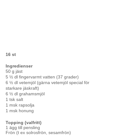
16 st
Ingredienser
50 g jäst
5 ½ dl fingervarmt vatten (37 grader) 
6 ½ dl vetemjöl (gärna vetemjöl special för 
starkare jäskraft)
6 ½ dl grahamsmjöl 
1 tsk salt
1 msk rapsolja 
1 msk honung 
Topping (valfritt)
1 ägg till pensling 
Frön (t ex solrosfrön, sesamfrön)