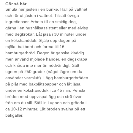
Gör så här
Smula ner jästen i en bunke. Häll på vattnet 
och rör ut jästen i vattnet. Tillsätt övriga 
ingredienser. Arbeta till en smidig deg, 
gärna i en hushållsassistent eller med elvisp 
med degkrokar. Låt jäsa i 30 minuter under 
en kökshandduk. Stjälp upp degen på 
mjölat bakbord och forma till 16 
hamburgerbröd. Degen är ganska kladdig 
men använd mjölade händer, en degskrapa 
och knåda inte mer än nödvändigt. Sätt 
ugnen på 250 grader (något lägre om du 
använder varmluft). Lägg hamburgerbröden 
på plåt med bakplåtspapper och låt jäsa 
under en kökshandduk i ca 45 min. Pensla 
bröden med uppvispat ägg och strö över 
frön om du vill. Ställ in i ugnen och grädda i 
ca 10-12 minuter. Låt bröden svalna på ett 
bakgaller. 