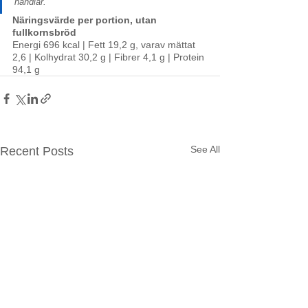
handlar.
Näringsvärde per portion, utan 
fullkornsbröd
Energi 696 kcal | Fett 19,2 g, varav mättat 
2,6 | Kolhydrat 30,2 g | Fibrer 4,1 g | Protein 
94,1 g
See All
Recent Posts