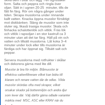
form. Salta och peppra och ringla över 
oljan. Sätt in i ugnen 20-25  minuter, tills de 
fått fin färg. Rör om några gånger under 
tiden. Skrapa musslorna under rinnande 
kallt vatten. Knacka öppna musslor försiktigt 
mot diskbänken. Släng de musslor som inte 
sluter sig, likaså trasiga musslor. Skala och 
finhacka schalottenlök och vitlök. Fräs lök 
och vitlök i rapsoljan i en stor kastrull ca 3 
minuter utan att det tar färg. Häll på vin och 
vatten och tillsätt musslorna. Låt koka 3–4 
minuter under lock eller tills musslorna är 
färdiga och har öppnat sig. Tillsätt salt och 
peppar. 
Servera musslorna med rotfrukter i skålar 
och dekorera gärna med lite dill.
Musslor är bra för miljön. Blåmusslor är 
effektiva vattenfiltrerare vilket kan bidra till 
klarare och renare vatten där de odlas. Vilda 
musslor skördas ofta med skrapor, vilket 
orsakar skador på bottenmiljön och andra djur 
som lever där. Välj därför gärna odlade varianter 
märkta med  MSC, ASC eller KRAV när du 