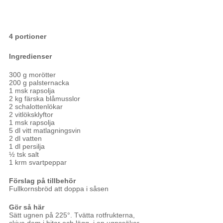
4 portioner
Ingredienser
300 g morötter
200 g palsternacka
1 msk rapsolja
2 kg färska blåmusslor
2 schalottenlökar 
2 vitlöksklyftor 
1 msk rapsolja 
5 dl vitt matlagningsvin
2 dl vatten
1 dl persilja 
½ tsk salt 
1 krm svartpeppar 
Förslag på tillbehör
Fullkornsbröd att doppa i såsen
Gör så här
Sätt ugnen på 225°. Tvätta rotfrukterna, 
skiva dem i bitar och lägg  i en ugnssäker 