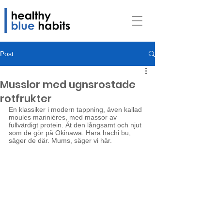
Post
Musslor med ugnsrostade
rotfrukter
En klas­si­ker i modern tapp­ning, även kallad 
moules marinières, med mas­sor av 
fullvärdigt pro­te­in. Ät den lång­samt och njut 
som de gör på Oki­na­wa. Hara hachi bu, 
säger de där. Mums, säger vi här.